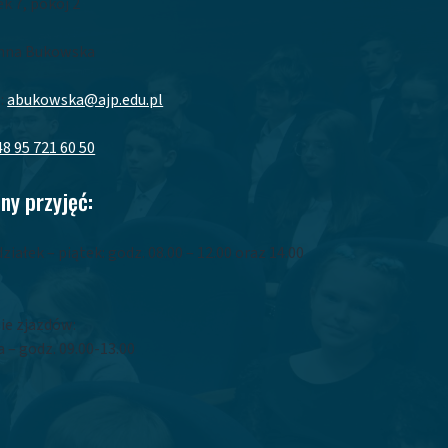
k 7, pokój 2
nna Bukowska
:
abukowska@ajp.edu.pl
48 95 721 60 50
ny przyjęć:
ziałek – piątek: godz. 08.00 – 12.00 oraz 14.00
0
ie zjazdów:
 – godz. 09.00-13.00