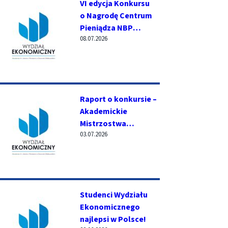
VI edycja Konkursu
o Nagrodę Centrum
Pieniądza NBP
08.07.2026
za najlepszą pracę
magisterską
z zakresu historii
społeczno-
gospodarczej
Raport o konkursie –
Akademickie
Mistrzostwa
03.07.2026
Menedżerskie
Studenci Wydziału
Ekonomicznego
najlepsi w Polsce!