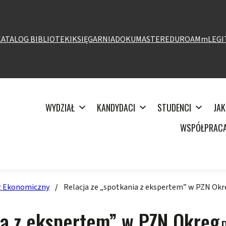
KATALOG BIBLIOTEKI
KSIĘGARNIA
DOKUMASTER
EDUROAM
mLEGI
WYDZIAŁ
KANDYDACI
STUDENCI
JAK
WSPÓŁPRAC
ł Ekonomiczny
/
Relacja ze „spotkania z ekspertem” w PZN Ok
D