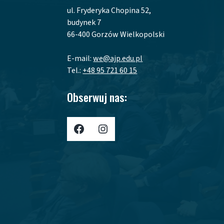
ul. Fryderyka Chopina 52,
budynek 7
66-400 Gorzów Wielkopolski
E-mail:
we@ajp.edu.pl
Tel.:
+48 95 721 60 15
Obserwuj nas:
Profil AJP w Portalu Facebook
Profil AJP w portalu Instagram