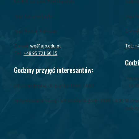
66-400 Gorzów Wielkopolski
budyne
mgr Justyna Szylar
mgr A
mgr Marcin Kaliszan
E-mail
E-mail:
we@ajp.edu.pl
Tel.: +
Tel.:
+48 95 721 60 15
Godzi
Godziny przyjęć interesantów:
Ponied
od poniedziałku do piątku: 10.00-14.00
– 14.3
przyjmowanie skarg i wniosków w godz. 10.00-14.00
W czas
Sobota