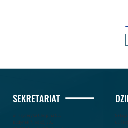
SEKRETARIAT
DZ
ul. Fryderyka Chopina 52,
Sekcj
budynek 7, pokój 301
ul. Fr