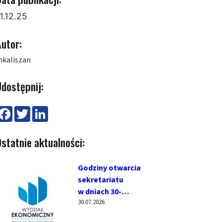
1.12.25
utor:
kaliszan
dostępnij:
F
T
L
a
w
i
c
i
n
e
t
k
statnie aktualności:
b
t
e
o
e
d
o
r
I
k
n
Godziny otwarcia
sekretariatu
w dniach 30-
30.07.2026
31.07.2026 r.