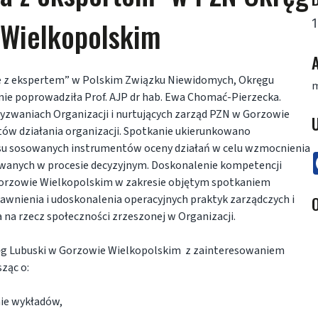
 Wielkopolskim
1
A
anie z ekspertem” w Polskim Związku Niewidomych, Okręgu
m
ie poprowadziła Prof. AJP dr hab. Ewa Chomać-Pierzecka.
wyzwaniach Organizacji i nurtujących zarząd PZN w Gorzowie
U
tów działania organizacji. Spotkanie ukierunkowano
su sosowanych instrumentów oceny działań w celu wzmocnienia
owanych w procesie decyzyjnym. Doskonalenie kompetencji
orzowie Wielkopolskim w zakresie objętym spotkaniem
rawnienia i udoskonalenia operacyjnych praktyk zarządczych i
O
 na rzecz społeczności zrzeszonej w Organizacji.
ęg Lubuski w Gorzowie Wielkopolskim z zainteresowaniem
ząc o:
mie wykładów,