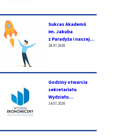
Sukces Akademii
im. Jakuba
z Paradyża i naszej
28.07.2026
studentki w XVIII
edycji konkursu
Score Hunter!
Godziny otwarcia
sekretariatu
Wydziału
14.07.2026
Ekonomicznego