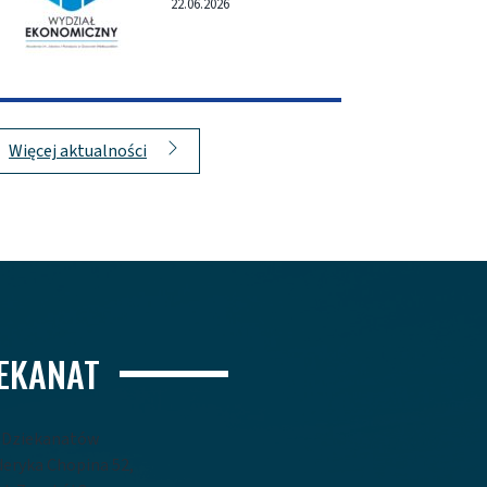
22.06.2026
Więcej aktualności
IEKANAT
a Dziekanatów
yderyka Chopina 52,