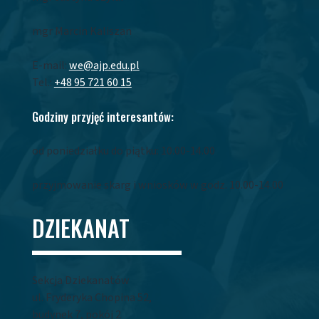
mgr Marcin Kaliszan
E-mail:
we@ajp.edu.pl
Tel.:
+48 95 721 60 15
Godziny przyjęć interesantów:
od poniedziałku do piątku: 10.00-14.00
przyjmowanie skarg i wniosków w godz. 10.00-14.00
DZIEKANAT
Sekcja Dziekanatów
ul. Fryderyka Chopina 52,
budynek 7, pokój 2