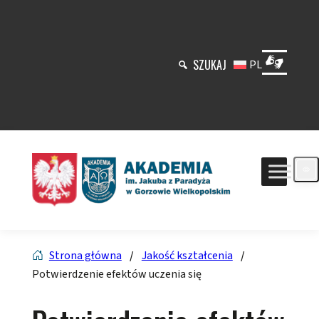
Przejdź
do
treści
SZUKAJ
PL
Strona główna
/
Jakość kształcenia
/
Potwierdzenie efektów uczenia się