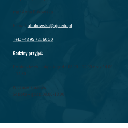
mgr Anna Bukowska
E-mail:
abukowska@ajp.edu.pl
Tel.: +48 95 721 60 50
Godziny przyjęć:
Poniedziałek – piątek: godz. 08.00 – 12.00 oraz 14.00
– 14.30
W czasie zjazdów:
Sobota – godz. 09.00-13.00