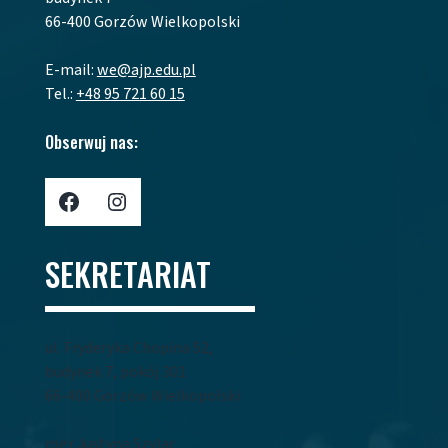
66-400 Gorzów Wielkopolski
E-mail:
we@ajp.edu.pl
Tel.:
+48 95 721 60 15
Obserwuj nas:
Profil AJP w Portalu Facebook
Profil AJP w portalu Instagram
SEKRETARIAT
ul. Fryderyka Chopina 52,
budynek 7, pokój 301
66-400 Gorzów Wielkopolski
mgr Justyna Szylar