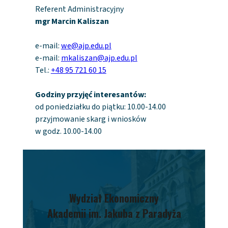
Referent Administracyjny
mgr Marcin Kaliszan
e-mail:
we@ajp.edu.pl
e-mail:
mkaliszan@ajp.edu.pl
Tel.:
+48 95 721 60 15
Godziny przyjęć interesantów:
od poniedziałku do piątku: 10.00-14.00
przyjmowanie skarg i wniosków
w godz. 10.00-14.00
Wydział
Ekonomiczny
Akademii im. Jakuba z Paradyża