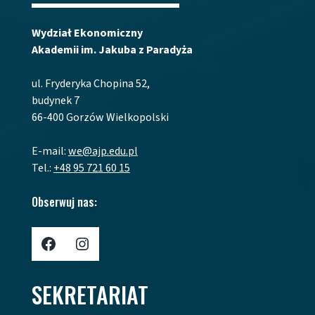
Wydział Ekonomiczny
Akademii im. Jakuba z Paradyża
ul. Fryderyka Chopina 52,
budynek 7
66-400 Gorzów Wielkopolski
E-mail:
we@ajp.edu.pl
Tel.:
+48 95 721 60 15
Obserwuj nas:
Profil AJP w Portalu Facebook
Profil AJP w portalu Instagram
SEKRETARIAT