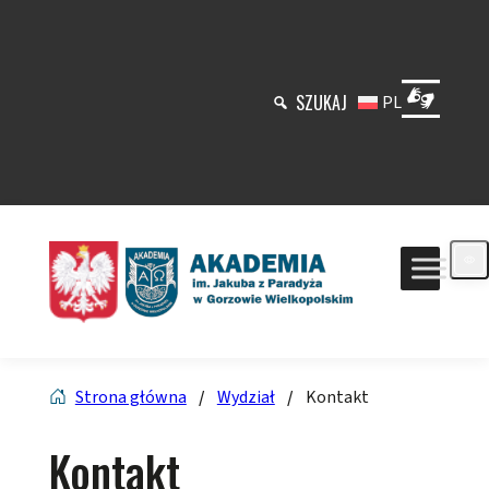
Przejdź
do
treści
SZUKAJ
PL
Strona główna
/
Wydział
/
Kontakt
Kontakt