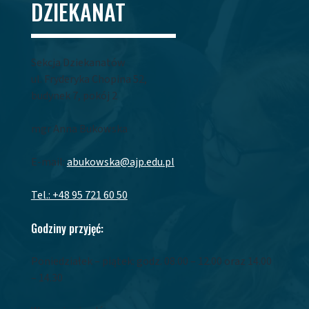
DZIEKANAT
Sekcja Dziekanatów
ul. Fryderyka Chopina 52,
budynek 7, pokój 2
mgr Anna Bukowska
E-mail:
abukowska@ajp.edu.pl
Tel.: +48 95 721 60 50
Godziny przyjęć:
Poniedziałek – piątek: godz. 08.00 – 12.00 oraz 14.00
– 14.30