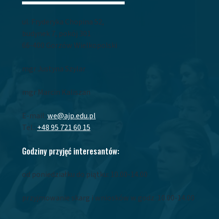
ul. Fryderyka Chopina 52,
budynek 7, pokój 301
66-400 Gorzów Wielkopolski
mgr Justyna Szylar
mgr Marcin Kaliszan
E-mail:
we@ajp.edu.pl
Tel.:
+48 95 721 60 15
Godziny przyjęć interesantów:
od poniedziałku do piątku: 10.00-14.00
przyjmowanie skarg i wniosków w godz. 10.00-14.00