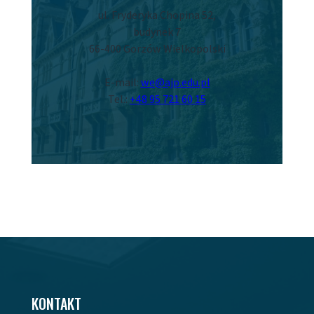
ul. Fryderyka Chopina 52,
budynek 7
66-400 Gorzów Wielkopolski
E-mail:
we@ajp.edu.pl
Tel.:
+48 95 721 60 15
KONTAKT