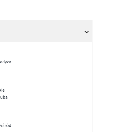
radyża
wie
kuba
 wśród