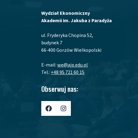
Wydział Ekonomiczny
Akademii im. Jakuba z Paradyża
ul. Fryderyka Chopina 52,
budynek 7
66-400 Gorzów Wielkopolski
E-mail:
we@ajp.edu.pl
Tel.:
+48 95 721 60 15
Obserwuj nas:
Profil AJP w Portalu Facebook
Profil AJP w portalu Instagram