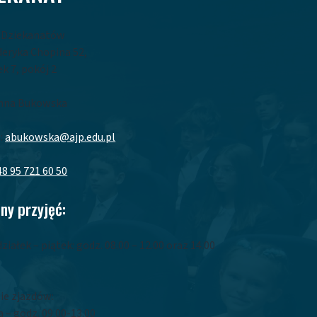
a Dziekanatów
yderyka Chopina 52,
k 7, pokój 2
nna Bukowska
:
abukowska@ajp.edu.pl
48 95 721 60 50
ny przyjęć:
ziałek – piątek: godz. 08.00 – 12.00 oraz 14.00
0
ie zjazdów:
 – godz. 09.00-13.00