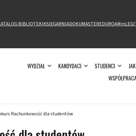
KATALOG BIBLIOTEKI
KSIĘGARNIA
DOKUMASTER
EDUROAM
mLEGI
WYDZIAŁ
KANDYDACI
STUDENCI
JAK
WSPÓŁPRAC
kurs Rachunkowość dla studentów
ość dla studentów