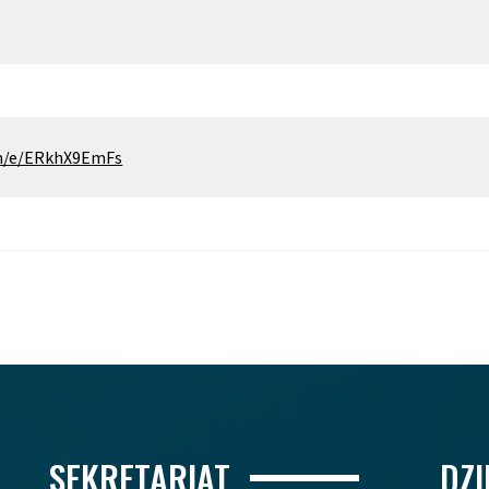
com/e/ERkhX9EmFs
SEKRETARIAT
DZ