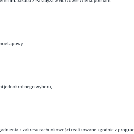
ii im. Jakuba z Paradyża w Gorzowie Wielkopolskim.
dnoetapowy.
ymi jednokrotnego wyboru,
adnienia z zakresu rachunkowości realizowane zgodnie z progr