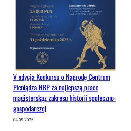
V edycja Konkursu o Nagrodę Centrum
Pieniądza NBP za najlepszą pracę
magisterskąz zakresu historii społeczno-
gospodarczej
04.09.2025