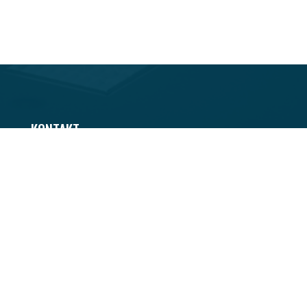
KONTAKT
Wydział Ekonomiczny
Akademii im. Jakuba z Paradyża
ul. Fryderyka Chopina 52,
budynek 7
66-400 Gorzów Wielkopolski
E-mail:
we@ajp.edu.pl
Tel.:
+48 95 721 60 15