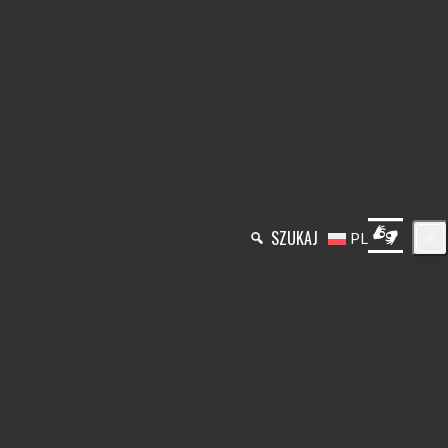
Przejdź
do
treści
SZUKAJ
PL